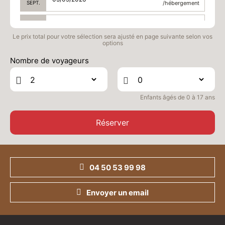
SEPT.
/hébergement
VEN.
299 €
Retour le
04
06/09/2026
Le prix total pour votre sélection sera ajusté en page suivante selon vos
SEPT.
/hébergement
options
SAM.
299 €
Nombre de voyageurs
Retour le
05
07/09/2026
SEPT.
/hébergement
DIM.
299 €
Retour le
Enfants âgés de 0 à 17 ans
06
08/09/2026
SEPT.
/hébergement
Réserver
LUN.
299 €
Retour le
07
09/09/2026
SEPT.
/hébergement
MAR.
299 €
Retour le
04 50 53 99 98
08
10/09/2026
SEPT.
/hébergement
Envoyer un email