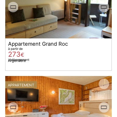
Appartement Grand Roc
à partir de
273
€
/ hébergement
Argentière
APPARTEMENT