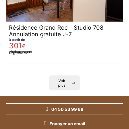
Résidence Grand Roc - Studio 708 -
Annulation gratuite J-7
à partir de
301
€
/ hébergement
Argentière
Voir
plus
04 50 53 99 98
Envoyer un email