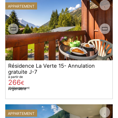
APPARTEMENT
Résidence La Verte 15- Annulation
gratuite J-7
à partir de
266
€
/ hébergement
Argentière
APPARTEMENT