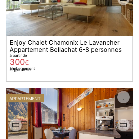
Enjoy Chalet Chamonix Le Lavancher
Appartement Bellachat 6-8 personnes
à partir de
300
€
/ hébergement
Argentière
APPARTEMENT