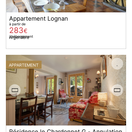
Appartement Lognan
à partir de
283
€
/ hébergement
Argentière
APPARTEMENT
Résidence le Chardonnet G - Annulation