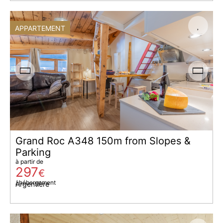
APPARTEMENT
Grand Roc A348 150m from Slopes &
Parking
à partir de
297
€
/ hébergement
Argentière