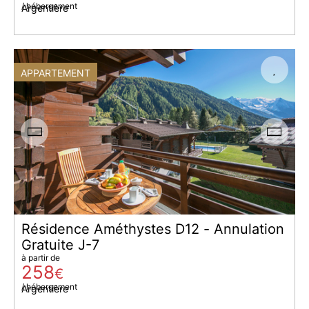
/ hébergement
Argentière
APPARTEMENT
Résidence Améthystes D12 - Annulation
Gratuite J-7
à partir de
258
€
/ hébergement
Argentière