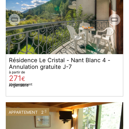
Résidence Le Cristal - Nant Blanc 4 -
Annulation gratuite J-7
à partir de
271
€
/ hébergement
Argentière
APPARTEMENT
2