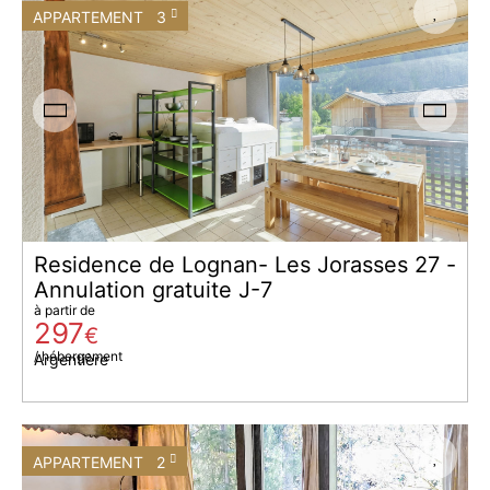
APPARTEMENT
3
Residence de Lognan- Les Jorasses 27 -
Annulation gratuite J-7
à partir de
297
€
/ hébergement
Argentière
APPARTEMENT
2