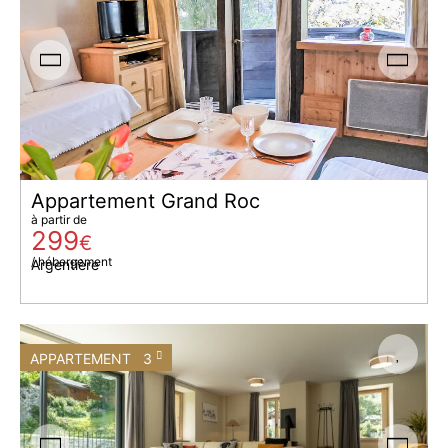
Appartement Grand Roc
à partir de
299
€
/ hébergement
Argentière
APPARTEMENT
3