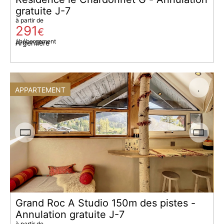
gratuite J-7
à partir de
291
€
/ hébergement
Argentière
APPARTEMENT
Grand Roc A Studio 150m des pistes -
Annulation gratuite J-7
à partir de