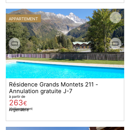
APPARTEMENT
Résidence Grands Montets 211 -
Annulation gratuite J-7
à partir de
263
€
/ hébergement
Argentière