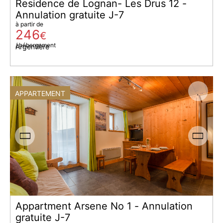
Residence de Lognan- Les Drus 12 -
Annulation gratuite J-7
à partir de
246
€
/ hébergement
Argentière
APPARTEMENT
Appartment Arsene No 1 - Annulation
gratuite J-7