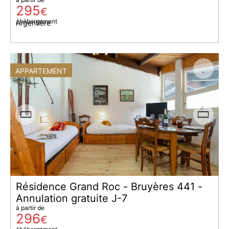
295
€
/ hébergement
Argentière
APPARTEMENT
Résidence Grand Roc - Bruyères 441 -
Annulation gratuite J-7
à partir de
296
€