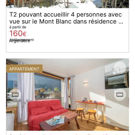
T2 pouvant accueillir 4 personnes avec
vue sur le Mont Blanc dans résidence de
luxe
à partir de
160
€
/ hébergement
Argentière
APPARTEMENT