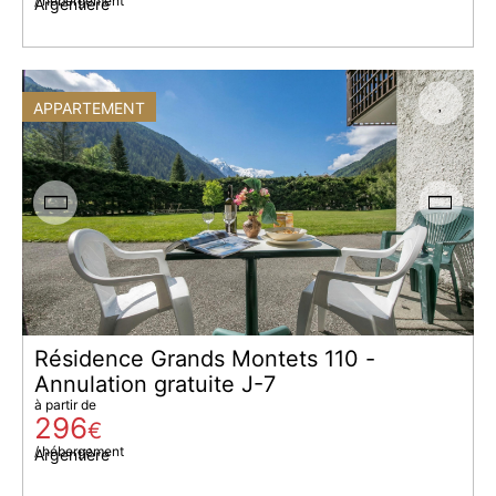
/ hébergement
Argentière
APPARTEMENT
Résidence Grands Montets 110 -
Annulation gratuite J-7
à partir de
296
€
/ hébergement
Argentière