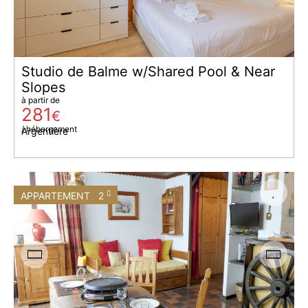
Studio de Balme w/Shared Pool & Near
Slopes
à partir de
281
€
/ hébergement
Argentière
APPARTEMENT
2